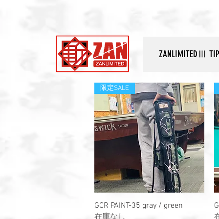
ZANLIMITEDⅢ TI
限定SALE
クイックビュー
GCR PAINT-35 gray / green
G
在庫なし