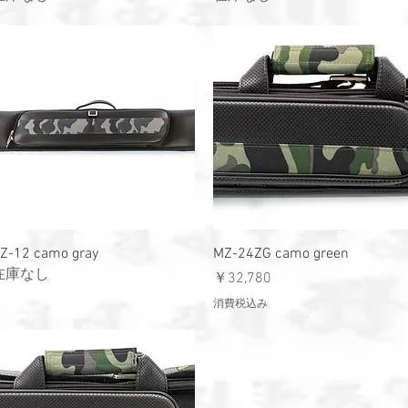
クイックビュー
クイックビュー
Z-12 camo gray
MZ-24ZG camo green
在庫なし
価格
￥32,780
消費税込み