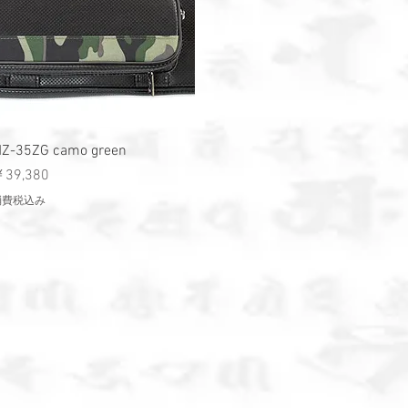
クイックビュー
Z-35ZG camo green
価格
39,380
消費税込み