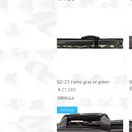
クイックビュー
QZ-23 camo gray or green
Q
価格
￥27,280
消費税込み
sold out