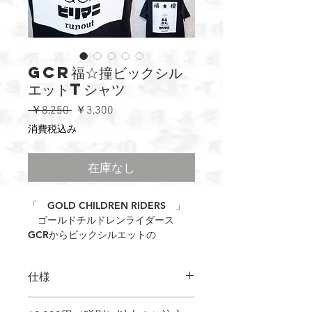
GCR福☆撞ビックシル
エットTシャツ
通
セ
 ￥8,250 
￥3,300
常
ー
消費税込み
価
ル
格
価
在庫なし
格
「 GOLD CHILDREN RIDERS 」
ゴールドチルドレンライダース
GCRからビックシルエットの
ショートスリーブTシャツ
のリリースです。
仕様
インパクトある
５．６ＯＺ
バックプリントが