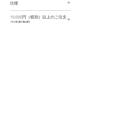
仕様
５．６ＯＺ
10,000円（税別）以上のご注文
で送料無料。
サイズ
着
身
肩
袖
丈
幅
幅
丈
X-
SMALL
back
（XS）
SMALL
65
55
52
21
（S）
MEDIUM
69
58
55
23
（M）
LARGE
73
61
58
25
（L）
X-
77
64
61
27