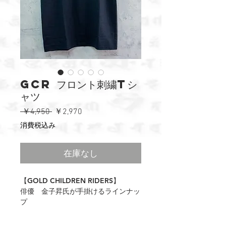
GCR フロント刺繍Tシ
ャツ
通
セ
 ￥4,950 
￥2,970
常
ー
消費税込み
価
ル
格
価
在庫なし
格
【GOLD CHILDREN RIDERS】
俳優 金子昇氏が手掛けるラインナッ
プ
夏に向けて数パターンのデザインをリ
リース！