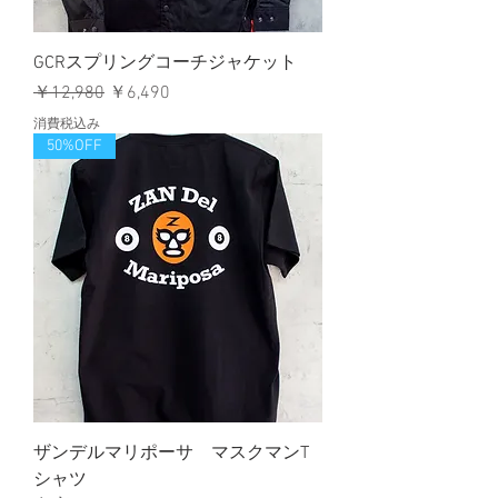
GCRスプリングコーチジャケット
通常価格
セール価格
￥12,980
￥6,490
消費税込み
50%OFF
ザンデルマリポーサ マスクマンT
シャツ