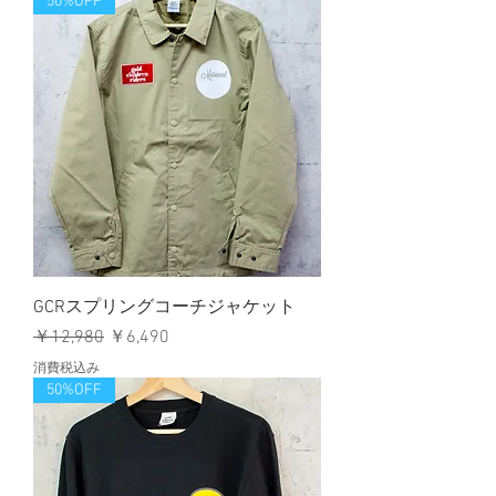
50%OFF
GCRスプリングコーチジャケット
通常価格
セール価格
￥12,980
￥6,490
消費税込み
50%OFF